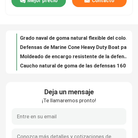
Mejor precio
Contacto
Resistencia de rasgón de goma de las defensas PIANC2002 del cono de NBR/NR Marine Dock Bumpers
Grado naval de goma natural flexible del color negro de goma NBR de las defensas del cono ISO9001
Sobre nosotros
Defensas de Marine Cone Heavy Duty Boat para las rampas del transbordo rodado/los terminales del barco de pasaje
Moldeado de encargo resistente de la defensa de goma del embarcadero del cono del servicio del OEM
Recorrido por la fábrica
Caucho natural de goma de las defensas 1600H del cono fijo para la protección del barco del muelle
Barco modificado para requisitos particulares de Marine Naval Industrial For Dock de las defensas del cono
Control de calidad
Desgaste de goma de las defensas 300-2000m m del cono del almacenador intermediario 1000H del muelle - resistente
Color negro de las defensas de goma cónicas del cono PIANC2002 modificado para requisitos particulares para el almacenador intermediario del muelle del barco
Certificado estupendo de goma natural del ABS de las defensas PIANC2002 del cono del 100%
Solicitar una cita
Tipo rasgón resistente de PIANC2002 V de la defensa de goma del muelle resistente
Deja un mensaje
Tipo de goma natural desgaste de V de la altura de la defensa 200mm-1000m m - resistente
Defensa de goma del muelle
¡Te llamaremos pronto!
Tipo barco de goma de V de la seguridad de la defensa NBR 800 del muelle que amarra defensas
Tipo protección ULTRAVIOLETA del SGS V de la absorción de agua baja de la resistencia del ozono de la defensa
Defensa de goma de Yokohama
El tipo muelle de V montó defensas lleva la resistencia anticolisión
Tipo tope que atraca de la resistencia de aceite V del puerto estándar del barco de la defensa PIANC2002
Defensa de goma neumática