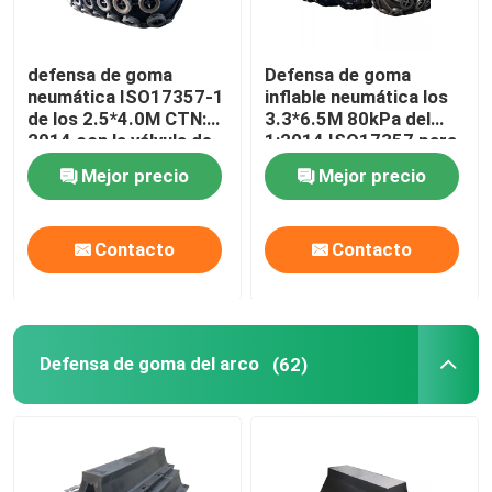
defensa de goma
Defensa de goma
neumática ISO17357-1
inflable neumática los
de los 2.5*4.0M CTN:
3.3*6.5M 80kPa del
2014 con la válvula de
1:2014 ISO17357 para
seguridad
las operaciones del
Mejor precio
Mejor precio
STS
Contacto
Contacto
Defensa de goma del arco
(62)