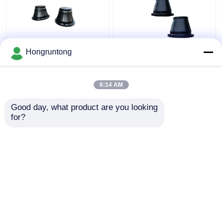
600H Fender de
1100h Tipo de cono
Hongruntong
impacto de cono de
Fender marino de
goma ligera y duradera
contacto amplio cara
fácil de instalar
Eficiencia energética
6:14 AM
Resistente a la
Mejor precio
Mejor precio
corrosión
Good day, what product are you looking 
for?
Contacto
Contacto
Vea más
Inicio
Mapa del Sitio
Contactar Ahora
Desktop Site
Mapa del Sitio
Privacy Policy