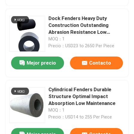
Dock Fenders Heavy Duty
Construction Outstanding
Abrasion Resistance Low
Reaction Force
MOQ：1
Precio：USD23 to 2650 Per Piece
Mejor precio
Contacto
Cylindrical Fenders Durable
En casa
Structure Optimal Impact
Absorption Low Maintenance
MOQ：1
Productos
Precio：USD14 to 255 Per Piece
Los vídeos