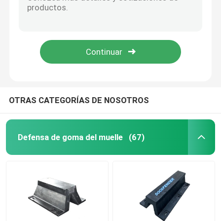
Defensa flexible impermeable PIANC2002 Marine High Density industrial NR de V
Tipo desgaste amistoso de Eco de la defensa - defensas de goma resistentes de V500H V para los barcos
Defensa de goma del arco
Defensas resistentes de PIANC2002 V para la seguridad de la protección del barco del muelle
El tipo 100% de Environmentalr V ABS de la defensa 500H PIANC2002 certifica atracar portuario
Defensas de goma del cono
PIANC2002 protección fácil del almacenador intermediario de la instalación de la defensa del muelle D
Tipo defensa de V
OTRAS CATEGORÍAS DE NOSOTROS
Tipo defensas de D
Defensa de goma del muelle
(67)
Marine Fenders cilíndrica
Defensa de goma de la célula
Tug Boat Fenders