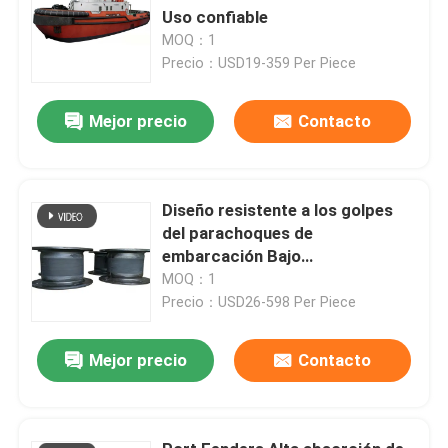
Uso confiable
MOQ：1
Precio：USD19-359 Per Piece
Mejor precio
Contacto
Diseño resistente a los golpes
del parachoques de
embarcación Bajo
mantenimiento protege los
MOQ：1
bordes del muelle
Precio：USD26-598 Per Piece
Mejor precio
Contacto