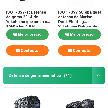
ISO17357-1: Defensa
ISO 17357 50 Kpa de la
de goma 2014 de
defensa de Marine
Yokohama que amarra
Dock Floating
80kPa los 4.5M
Yokohama Rubber de
los embarcaderos
Mejor precio
Mejor precio
Contacto
Contacto
Defensa de goma neumática
(61)