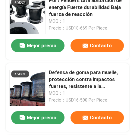
Port Fenders Alta absorción de
energía Fuerte durabilidad Baja
fuerza de reacción
MOQ：1
Precio：USD18-669 Per Piece
Mejor precio
Contacto
Defensa de goma para muelle,
protección contra impactos
fuertes, resistente a la
intemperie, fácil instalación
MOQ：1
Precio：USD16-590 Per Piece
Mejor precio
Contacto