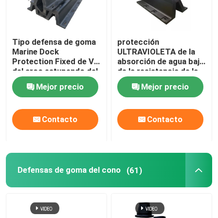
Tipo defensa de goma
protección
Marine Dock
ULTRAVIOLETA de la
Protection Fixed de V
absorción de agua baja
del arco estupendo del
de la resistencia de la
OEM
defensa de goma del
Mejor precio
Mejor precio
arco 300H
Contacto
Contacto
Defensas de goma del cono
(61)