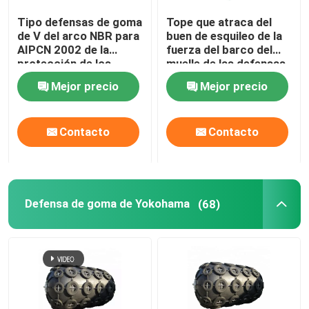
Tipo defensas de goma
Tope que atraca del
Defensas del rodillo
de V del arco NBR para
buen de esquileo de la
AIPCN 2002 de la
fuerza del barco del
protección de los
muelle de las defensas
Defensas submarinas
muelles
de la AIPCN 2002
Mejor precio
Mejor precio
puerto del muelle
Defensa flotante de la espuma
Contacto
Contacto
Manguera del STS
Defensa de goma de Yokohama
(68)
Amarrar los bolardos