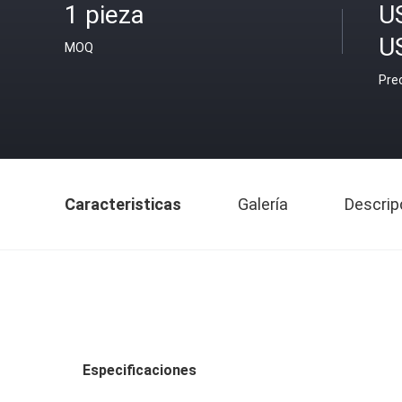
1 pieza
U
U
MOQ
Pre
Caracteristicas
Galería
Descrip
Especificaciones