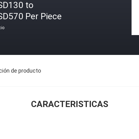
SD130 to
SD570 Per Piece
cio
ción de producto
CARACTERISTICAS